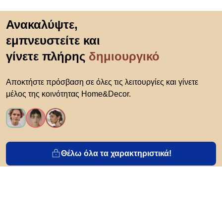
Μετάβαση στην αρχή
Ανακαλύψτε,
εμπνευστείτε και
γίνετε πλήρης
δημιουργικό
Αποκτήστε πρόσβαση σε όλες τις λειτουργίες και γίνετε
μέλος της κοινότητας Home&Decor.
Θέλω όλα τα χαρακτηριστικά!
Σχετικά με το Biano