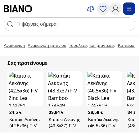
Μετάβαση στο περιεχόμενο
Πεδίο αναζήτησης
Μετάβαση στο υποσέλιδο
Ανακαίνιση
Ανακαίνιση μπάνιου
Τουαλέτες και μπιντέδες
Καπάκια λ
Σας προτείνουμε
24,5 €
39,84 €
26,56 €
34,9 
Καπάκι Λεκάνης
Καπάκι Λεκάνης
Καπάκι Λεκάνης
Καπάκ
(42.5x36) F-V
(43.3x37) F-V
(46.5x36) F-V
(43x3
Zinc Lea
Bamboo
Black Lea
Bamb
174791
174549
174791B
Essen