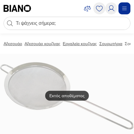
Μετάβαση στο περιεχόμενο
Πεδίο αναζήτησης
Μετάβαση στο υποσέλιδο
Αξεσουάρ
Αξεσουάρ κουζίνας
Εργαλεία κουζίνας
Σουρωτήρια
Σουρ
Εκτός αποθέματος