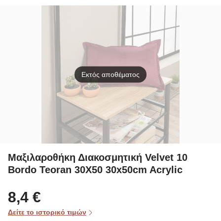
T200
50% Polyester
Αδιά
T160
Ravel
Εκτός αποθέματος
Μαξιλαροθήκη Διακοσμητική Velvet 10
Bordo Teoran 30X50 30x50cm Acrylic
8,4 €
Δείτε το ιστορικό τιμών