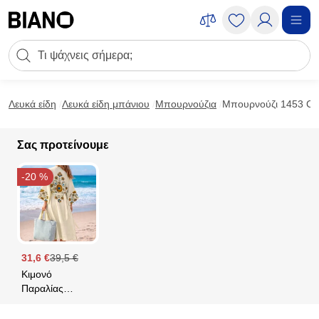
Μετάβαση στο περιεχόμενο
Πεδίο αναζήτησης
Μετάβαση στο υποσέλιδο
Λευκά είδη
Λευκά είδη μπάνιου
Μπουρνούζια
Μπουρνούζι 1453 Ca
Σας προτείνουμε
-20 %
31,6 €
39,5 €
Κιμονό
Παραλίας
Palamaiki
Beach