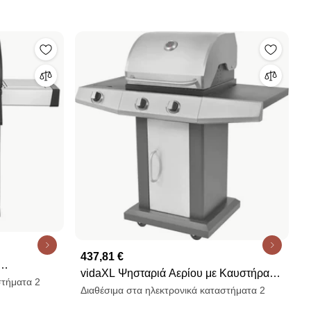
437,81 €
vidaXL Ψησταριά Αερίου με Καυστήρα
W
στήματα 2
Ασημί Χάλυβας με Μεταλλικό Σωλήνα
Διαθέσιμα στα ηλεκτρονικά καταστήματα 2