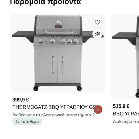
Παρόμοια προϊόντα
399,9 €
515,9 €
THERMOGATZ BBQ ΥΓΡΑΕΡΙΟΥ GS
BBQ ΥΓΡΑΕ
GRILL ELITE 4+1 ΙΝΟΧ - 14,5 kW
Διαθέσιμα στα ηλεκτρονικά καταστήματα 2
INOX - 11,
Σε απόθεμα
Διαθέσιμα στ
03.313.209