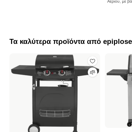
Αέριου, με β
χώρο, βοηθη
καυστήρας,
θερμόμετρο
Τα καλύτερα προϊόντα από epiplose