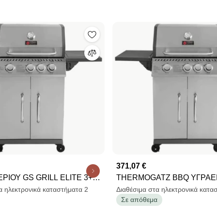
371,07 €
ΡΙΟΥ GS GRILL ELITE 3+1
THERMOGATZ BBQ ΥΓΡΑΕΡΙΟΥ GS
5 kW
GRILL ELITE 3+1 INOX - 11,
α ηλεκτρονικά καταστήματα 2
Διαθέσιμα στα ηλεκτρονικά κατα
Σε απόθεμα
03.313.208