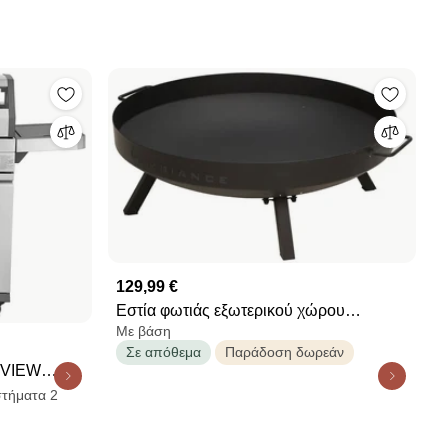
129,99 €
Εστία φωτιάς εξωτερικού χώρου
Με βάση
Ambiance με βάση, 75x27cm, Μαύρο
Σε απόθεμα
Παράδοση δωρεάν
 VIEW
στήματα 2