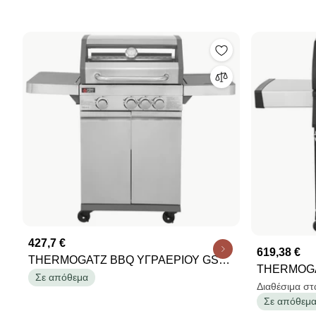
427,7 €
619,38 €
THERMOGATZ BBQ ΥΓΡΑΕΡΙΟΥ GS
THERMOGATZ BBQ ΥΓΡΑ
GRILL VIEW 3+1 ΙΝΟΧ - 11,5kW
Σε απόθεμα
GRILL SUP
Διαθέσιμα στ
03.313.332
Σε απόθεμ
03.313.330