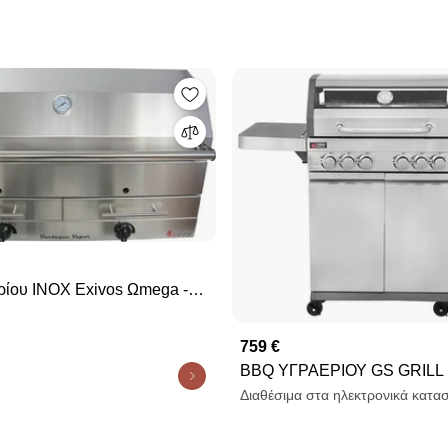
os Ωmega -
759 €
BBQ ΥΓΡΑΕΡΙΟΥ GS GRILL
4+1+1 ΙΝΟΧ - 18kW
Διαθέσιμα στα ηλεκτρονικά κατα