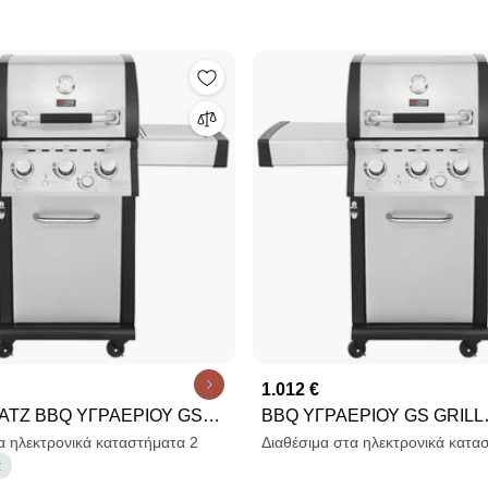
1.012 €
ΕΡΙΟΥ GS
BBQ ΥΓΡΑΕΡΙΟΥ GS GRILL
ERIOR 3+1 ΙΝΟΧ - 14kW
SUPERIOR 3+1 ΙΝΟΧ - 14k
α ηλεκτρονικά καταστήματα 2
Διαθέσιμα στα ηλεκτρονικά κατα
α