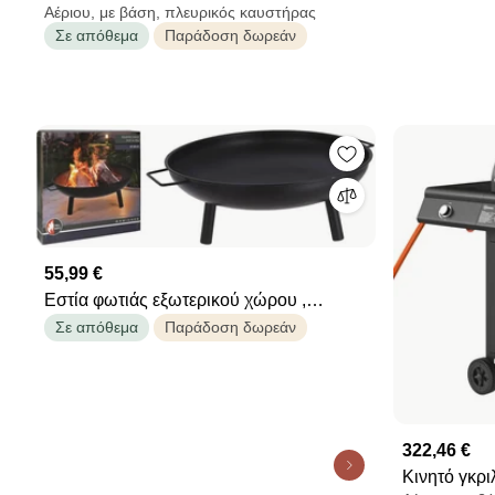
Αέριου, με βάση, πλευρικός καυστήρας
Master Gas με 3 καυστήρες
Σε απόθεμα
Παράδοση δωρεάν
55,99 €
Εστία φωτιάς εξωτερικού χώρου ,
59.5x12x59.5cm, Μαύρο
Σε απόθεμα
Παράδοση δωρεάν
322,46 €
Κινητό γκρι