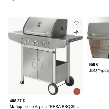
950 €
BBQ Υγραερίου INOX Exiv
11,2kW
408,27 €
Μπάρμπεκιου Αερίου TEESA BBQ 3001