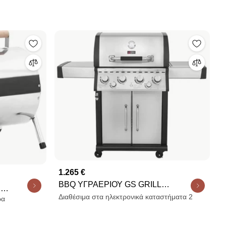
1.265 €
BBQ ΥΓΡΑΕΡΙΟΥ GS GRILL
υ
SUPERIOR 4+1+1 ΙΝΟΧ - 21kW
Διαθέσιμα στα ηλεκτρονικά καταστήματα 2
ρα
ι με Διπλή