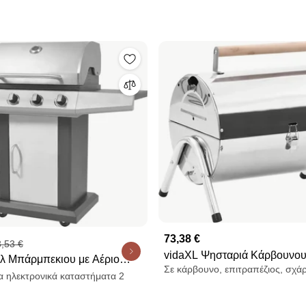
73,38 €
,53 €
vidaXL Ψησταριά Κάρβουνο
ιλ Μπάρμπεκιου με Αέριο
Σε κάρβουνο, επιτραπέζιος, σχά
Επιτραπέζια από Ανοξ. Ατσάλ
βας με Μεταλλικό Σωλήνα
α ηλεκτρονικά καταστήματα 2
Σχάρα