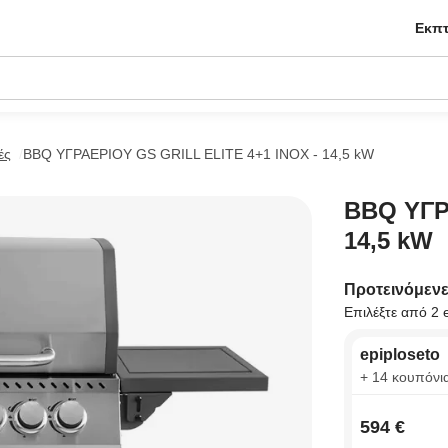
Εκπτ
ές
BBQ ΥΓΡΑΕΡΙΟΥ GS GRILL ELITE 4+1 ΙΝΟΧ - 14,5 kW
BBQ ΥΓΡ
14,5 kW
Προτεινόμεν
Επιλέξτε από 2 
epiploseto
+ 14 κουπόνι
594 €