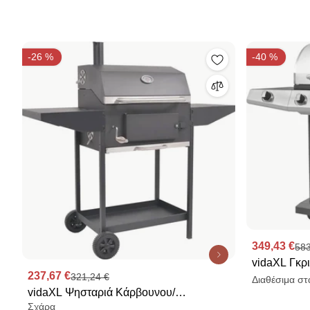
-26 %
-40 %
349,43 €
583
vidaXL Γκρ
237,67 €
321,24 €
Ασημί Χάλυ
Διαθέσιμα στ
vidaXL Ψησταριά Κάρβουνου/
Σχάρα
Καπνιστήριο Μαύρη με Κάτω Ράφι