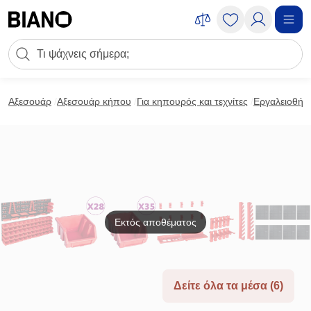
Μετάβαση στο περιεχόμενο
Πεδίο αναζήτησης
Μετάβαση στο υποσέλιδο
Αξεσουάρ
Αξεσουάρ κήπου
Για κηπουρός και τεχνίτες
Εργαλειοθήκ
Εκτός αποθέματος
Δείτε όλα τα μέσα (6)