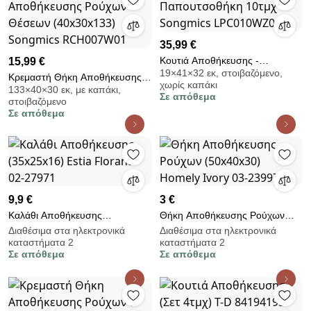
35,99 €
Κουτιά Αποθήκευσης -
15,99 €
19×41×32 εκ, στοιβαζόμενο,
Παπουτσοθήκη 10τμχ Songmics
Κρεμαστή Θήκη Αποθήκευσης
χωρίς καπάκι
LPC010WZ01
133×40×30 εκ, με καπάκι,
Ρούχων 6 Θέσεων (40x30x133)
Σε απόθεμα
στοιβαζόμενο
Songmics RCH007W01
Σε απόθεμα
9,9 €
3 €
Καλάθι Αποθήκευσης
Θήκη Αποθήκευσης Ρούχων
(35x25x16) Estia Florana 02-
(50x40x30) Homely Ivory 03-
Διαθέσιμα στα ηλεκτρονικά
Διαθέσιμα στα ηλεκτρονικά
καταστήματα 2
καταστήματα 2
27971
23997
Σε απόθεμα
Σε απόθεμα