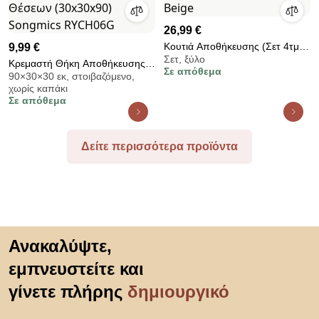
26,99 €
Κουτιά Αποθήκευσης (Σετ 4τμχ)
9,99 €
Σετ, ξύλο
T-D 84194195 Beige
Κρεμαστή Θήκη Αποθήκευσης
Σε απόθεμα
90×30×30 εκ, στοιβαζόμενο,
Ρούχων 5 Θέσεων (30x30x90)
χωρίς καπάκι
Songmics RYCH06G
Σε απόθεμα
Δείτε περισσότερα προϊόντα
Μετάβαση στην αρχή
Ανακαλύψτε,
εμπνευστείτε και
γίνετε πλήρης
δημιουργικό