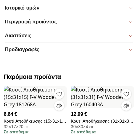
Ιστορικό τιμών
Περιγραφή προϊόντος
Διαστάσεις
Προδιαγραφές
Παρόμοια προϊόντα
6,64 €
12,99 €
Κουτί Αποθήκευσης (15x31x15)
Κουτί Αποθήκευσης (31x31x31)
32×17×20 εκ
30×30×4 εκ
F-V Wooden Grey 181268A
F-V Wooden Grey 160403A
Σε απόθεμα
Σε απόθεμα