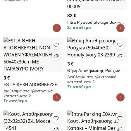
ντουλάπι, HIBA
83 €
Intra Plywood Storage Box –
Σε απόθεμα
Ξύλινο Κουτί Αποθήκευσης με
καπακι αποθήκευσης
(4mm)44x50x24 cm Box23-
00005
3 €
Θήκη Αποθήκευσης Ρούχων
(50x40x30) Homely Ivory 03-
Διαθέσιμα στα ηλεκτρονικά
3 €
καταστήματα 2
23997
ESTIA ΘΗΚΗ ΑΠΟΘΗΚΕΥΣΗΣ
Σε απόθεμα
NON WOVEN ΥΦΑΣΜΑΤΙΝΗ
Διαθέσιμα στα ηλεκτρονικά
καταστήματα 2
50x40x30cm ΜΕ ΠΑΡΑΘΥΡΟ
Σε απόθεμα
IVORY