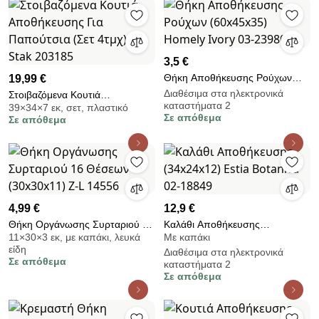
3,5 €
Θήκη Αποθήκευσης Ρούχων
19,99 €
(60x45x35) Homely Ivory 03-
Διαθέσιμα στα ηλεκτρονικά
Στοιβαζόμενα Κουτιά
καταστήματα 2
23980
39×34×7 εκ, σετ, πλαστικό
Αποθήκευσης Για Παπούτσια
Σε απόθεμα
Σε απόθεμα
(Σετ 4τμχ) F-V Stak 203185
4,99 €
12,9 €
Θήκη Οργάνωσης Συρταριού 16
Καλάθι Αποθήκευσης
11×30×3 εκ, με καπάκι, λευκά
Με καπάκι
Θέσεων (30x30x11) Z-L 14556
(34x24x12) Estia Botanica 02-
είδη
Διαθέσιμα στα ηλεκτρονικά
18849
Σε απόθεμα
καταστήματα 2
Σε απόθεμα