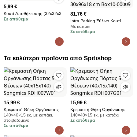
5,99 €
Κουτί Αποθήκευσης (32x32x32)
81,76 €
Σε απόθεμα
Z-L Mocca 14541
Intra Parking Ξύλινο Κουτί
Με καπάκι
Αποθήκευσης με Καπάκι –
Σε απόθεμα
Minimal Design 30x96x18 cm
Box10-00009
Τα καλύτερα προϊόντα από Spitishop
15,99 €
15,99 €
Κρεμαστή Θήκη Οργάνωσης
Κρεμαστή Θήκη Οργάνωσης
140×40×15 εκ, με καπάκι,
140×40×15 εκ, με καπάκι
Πόρτας 5 Θέσεων (40x15x140)
Πόρτας 5 Θέσεων (40x15x140)
στοιβαζόμενο
Σε απόθεμα
Songmics RDH007W01
Songmics RDH007G01
Σε απόθεμα