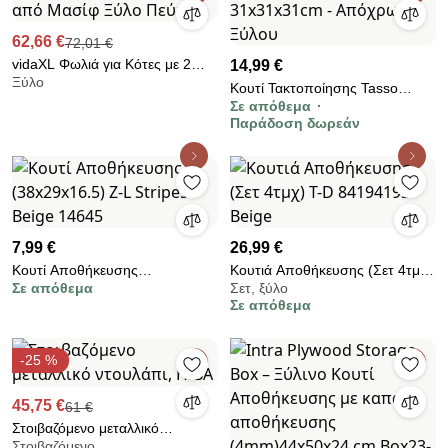
62,66 €
72,01 €
vidaXL Φωλιά για Κότες με 2
14,99 €
Ξύλο
Θέσεις 63x40x45 εκ. από Μασίφ
Κουτί Τακτοποίησης Tasso
Ξύλο Πεύκου
Σε απόθεμα
5Five με διαστάσεις
Παράδοση δωρεάν
31x31x31cm - Απόχρωση
Ξύλου
7,99 €
26,99 €
Κουτί Αποθήκευσης
Κουτιά Αποθήκευσης (Σετ 4τμχ)
Σε απόθεμα
Σετ, ξύλο
(38x29x16.5) Z-L Stripes Beige
T-D 84194195 Beige
Σε απόθεμα
14645
-25 %
45,75 €
61 €
Στοιβαζόμενο μεταλλικό
Στοιβαζόμενο