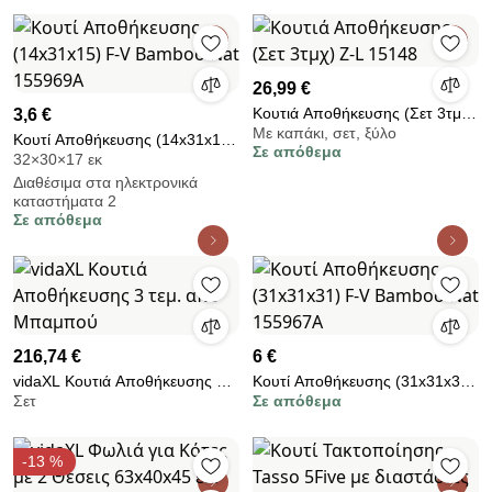
26,99 €
Κουτιά Αποθήκευσης (Σετ 3τμχ)
3,6 €
Με καπάκι, σετ, ξύλο
Z-L 15148
Κουτί Αποθήκευσης (14x31x15)
Σε απόθεμα
32×30×17 εκ
F-V Bamboo Nat 155969A
Διαθέσιμα στα ηλεκτρονικά
καταστήματα 2
Σε απόθεμα
216,74 €
6 €
vidaXL Κουτιά Αποθήκευσης 3
Κουτί Αποθήκευσης (31x31x31)
Σετ
Σε απόθεμα
τεμ. από Μπαμπού
F-V Bamboo Nat 155967A
-13 %