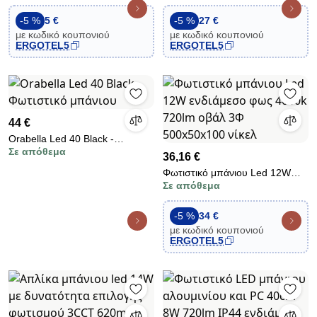
σταθερό αλουμινίου για λάμπα
τριπλό κινητό εσωτερικού
GU10 στεγανό IP66
χώρου
-5 %
5 €
-5 %
27 €
με κωδικό κουπονιού
με κωδικό κουπονιού
ERGOTEL5
ERGOTEL5
44 €
Orabella Led 40 Black -
Σε απόθεμα
Φωτιστικό μπάνιου
36,16 €
Φωτιστικό μπάνιου Led 12W
Σε απόθεμα
ενδιάμεσο φως 4000k 720lm
οβάλ 3Φ 500x50x100 νίκελ
-5 %
34 €
με κωδικό κουπονιού
ERGOTEL5