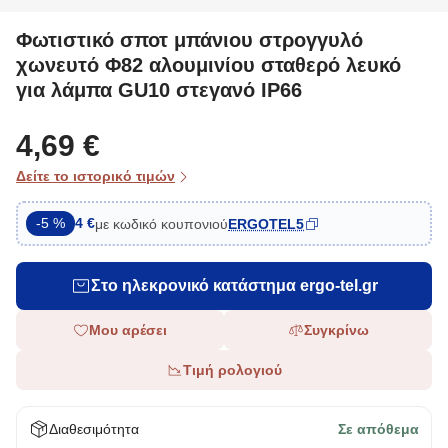
Φωτιστικό σποτ μπάνιου στρογγυλό
χωνευτό Φ82 αλουμινίου σταθερό λευκό
για λάμπα GU10 στεγανό IP66
4,69 €
Δείτε το ιστορικό τιμών
-5 %
4 €
με κωδικό κουπονιού
ERGOTEL5
Στο ηλεκρονικό κατάστημα ergo-tel.gr
Μου αρέσει
Συγκρίνω
Τιμή ρολογιού
Διαθεσιμότητα
Σε απόθεμα