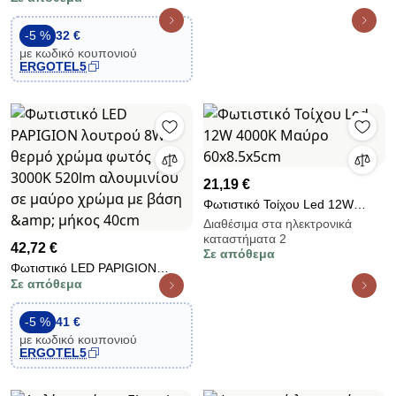
φωτός 3000Κ 780lm μεταλλικό
μαύρο 620x100x25mm
-5 %
32 €
με κωδικό κουπονιού
ERGOTEL5
21,19 €
Φωτιστικό Τοίχου Led 12W
4000K Μαύρο 60x8.5x5cm
Διαθέσιμα στα ηλεκτρονικά
καταστήματα 2
42,72 €
Σε απόθεμα
Φωτιστικό LED PAPIGION
Σε απόθεμα
λουτρού 8W θερμό χρώμα
φωτός 3000Κ 520lm αλουμινίου
σε μαύρο χρώμα με βάση &amp;
-5 %
41 €
μήκος 40cm
με κωδικό κουπονιού
ERGOTEL5