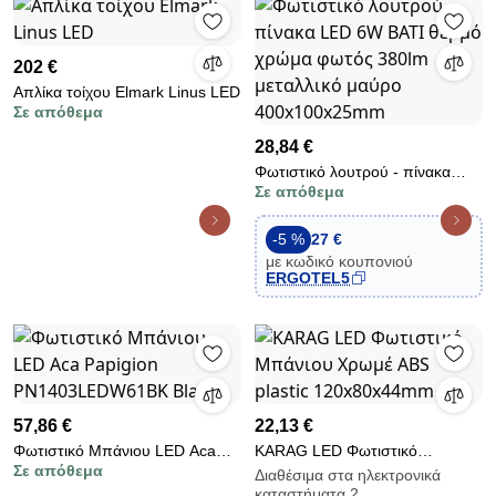
202 €
Απλίκα τοίχου Elmark Linus LED
Σε απόθεμα
28,84 €
Φωτιστικό λουτρού - πίνακα
Σε απόθεμα
LED 6W BATI θερμό χρώμα
φωτός 380lm μεταλλικό μαύρο
400x100x25mm
-5 %
27 €
με κωδικό κουπονιού
ERGOTEL5
57,86 €
22,13 €
Φωτιστικό Μπάνιου LED Aca
KARAG LED Φωτιστικό
Σε απόθεμα
Papigion PN1403LEDW61BK
Μπάνιου Χρωμέ ABS plastic
Διαθέσιμα στα ηλεκτρονικά
καταστήματα 2
Black
120x80x44mm