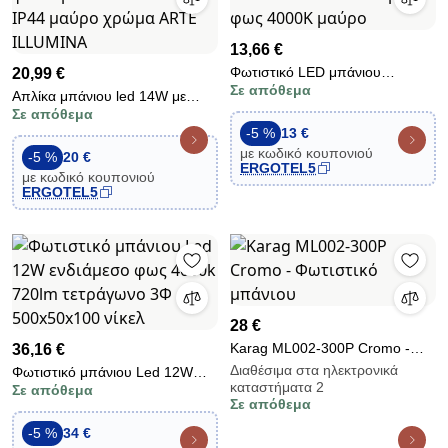
13,66 €
Φωτιστικό LED μπάνιου
20,99 €
Σε απόθεμα
αλουμινίου και PC 40cm 8W
Απλίκα μπάνιου led 14W με
720lm IP44 ενδιάμεσο φως
Σε απόθεμα
δυνατότητα επιλογής φωτισμού
4000K μαύρο
-5 %
13 €
3CCT 620mm IP44 μαύρο
με κωδικό κουπονιού
χρώμα ARTE ILLUMINA
-5 %
20 €
ERGOTEL5
με κωδικό κουπονιού
ERGOTEL5
28 €
Karag ML002-300P Cromo -
36,16 €
Φωτιστικό μπάνιου
Διαθέσιμα στα ηλεκτρονικά
Φωτιστικό μπάνιου Led 12W
καταστήματα 2
Σε απόθεμα
ενδιάμεσο φως 4000k 720lm
Σε απόθεμα
τετράγωνο 3Φ 500x50x100 νίκελ
-5 %
34 €