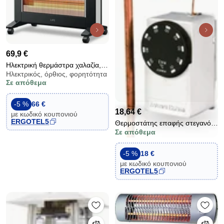
69,9 €
Ηλεκτρική θερμάστρα χαλαζία,
Ηλεκτρικός, όρθιος, φορητότητα
2800W κατάλληλη για χώρους
Σε απόθεμα
εώς 40τμ 58.7 x 28 x 67.1cm
-5 %
66 €
18,64 €
με κωδικό κουπονιού
ERGOTEL5
Θερμοστάτης επαφής στεγανός
Σε απόθεμα
10-90°C FANTINI COSMI C
04A2 εμβαπτιζόμενος 1,0m
αισθητήριο
-5 %
18 €
με κωδικό κουπονιού
ERGOTEL5