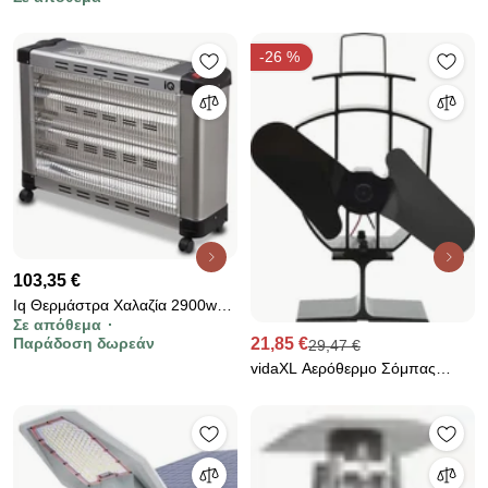
Τηλεχειριστήριο HM8875
-26 %
103,35 €
Iq Θερμάστρα Χαλαζία 2900w
Σε απόθεμα
Ht-1454
Παράδοση δωρεάν
21,85 €
29,47 €
vidaXL Αερόθερμο Σόμπας
Μαύρο με 2 Πτερύγια