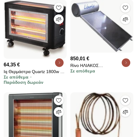
850,01 €
64,35 €
Rivo ΗΛΙΑΚΟΣ
Σε απόθεμα
Iq Θερμάστρα Quartz 1800w Ht-
ΘΕΡΜΟΣΙΦΩΝΑΣ GLASS
Σε απόθεμα
1482
ΔΙΠΛΗΣ ΕΝΕΡΓΕΙΑΣ SLK200
Παράδοση δωρεάν
1x2,4m² ΚΕΡΑΜΟΣΚΕΠΗΣ
LIBERTY KANEL-44.1.20024K/L