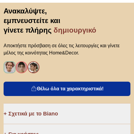
Μετάβαση στην αρχή
Ανακαλύψτε,
εμπνευστείτε και
γίνετε πλήρης
δημιουργικό
Αποκτήστε πρόσβαση σε όλες τις λειτουργίες και γίνετε
μέλος της κοινότητας Home&Decor.
Θέλω όλα τα χαρακτηριστικά!
Σχετικά με το Biano