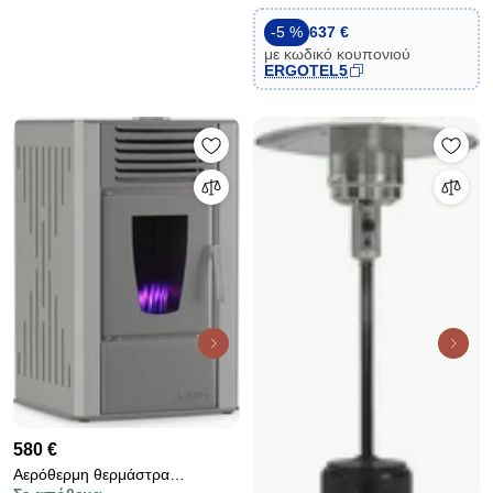
15,28 kw κάλυψη έως 321m³
-5 %
637 €
με κωδικό κουπονιού
ERGOTEL5
580 €
Αερόθερμη θερμάστρα