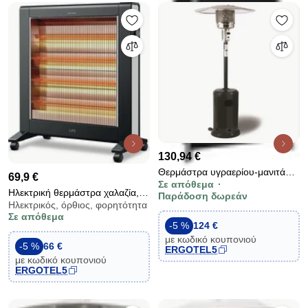
130,94 €
Θερμάστρα υγραερίου-μανιτάρι
69,9 €
Σε απόθεμα
13Kw με ελεγκτή βαλβίδας
Ηλεκτρική θερμάστρα χαλαζία,
Παράδοση δωρεάν
γκαζιού για χώρους εώς 20m²
Ηλεκτρικός, όρθιος, φορητότητα
2800W κατάλληλη για χώρους
Σε απόθεμα
εώς 40τμ 58.7 x 28 x 67.1cm
-5 %
124 €
με κωδικό κουπονιού
-5 %
66 €
ERGOTEL5
με κωδικό κουπονιού
ERGOTEL5