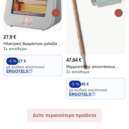
27,9 €
Ηλεκτρική θερμάστρα χαλαζία με
Σε απόθεμα
2 επίπεδα 400W/800W με
προστασία από υπερθέρμανση
47,64 €
για χώρους έως 20m²
-5 %
27 €
Θερμοστάτης αποστάσεως
με κωδικό κουπονιού
ERGOTEL5
Σε απόθεμα
400V τριφασικός 50-400°C
CAEM 16A
-5 %
45 €
με κωδικό κουπονιού
ERGOTEL5
Δείτε περισσότερα προϊόντα