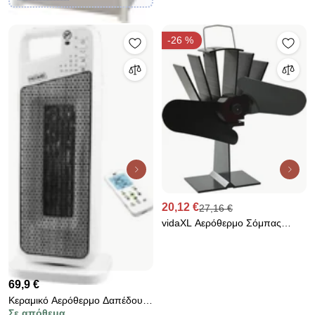
-26 %
20,12 €
27,16 €
vidaXL Αερόθερμο Σόμπας
Μαύρο με 2 Πτερύγια
69,9 €
Κεραμικό Αερόθερμο Δαπέδου
Σε απόθεμα
Πύργος 2000W με