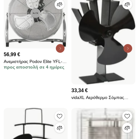
56,99 €
Ανεμιστήρας Podov Elite YFL-
προς αποστολή σε 4 ημέρες
0317HR, 100W, 50,8 cm, 3
ταχύτητες, 3 πλεονεκτήματα,
μέταλλο Chromiran
33,34 €
vidaXL Αερόθερμο Σόμπας
Μαύρο με 3 Πτερύγια