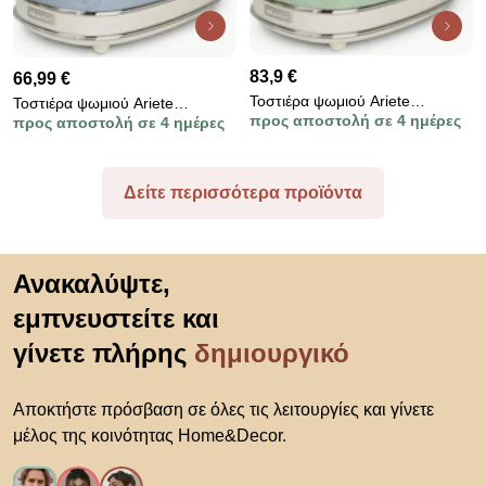
83,9 €
66,99 €
Τοστιέρα ψωμιού Ariete
Τοστιέρα ψωμιού Ariete
προς αποστολή σε 4 ημέρες
προς αποστολή σε 4 ημέρες
VINTAGE 0155/04, 810W, 2
VINTAGE 0155/05, 810W, 2
φέτες, 3 λειτουργίες, 6 στάδια,
φέτες, 3 λειτουργίες, 6 στάδια,
Αφαιρούμενος δίσκος ψίχας,
Αφαιρούμενος δίσκος ψίχας,
Πράσινο
Μπλε
Δείτε περισσότερα προϊόντα
Μετάβαση στην αρχή
Ανακαλύψτε,
εμπνευστείτε και
γίνετε πλήρης
δημιουργικό
Αποκτήστε πρόσβαση σε όλες τις λειτουργίες και γίνετε
μέλος της κοινότητας Home&Decor.