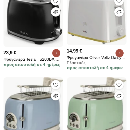
14,99 €
23,9 €
Φρυγανιέρα Oliver Voltz Daisy
Φρυγανιέρα Tesla TS200BX,
Πλαστικός
OV51440W, 700W, 2 φέτες, 6
προς αποστολή σε 4 ημέρες
850W, 7 Ρυθμίσεις θερμοστάτη,
προς αποστολή σε 4 ημέρες
επίπεδα, κινητή θήκη για
2 Θέσεις φρυγανίσματος,
ψίχουλα, Λευκό
Αυτόματο κεντράρισμα,
Απόψυξη, Μαύρο χρώμα