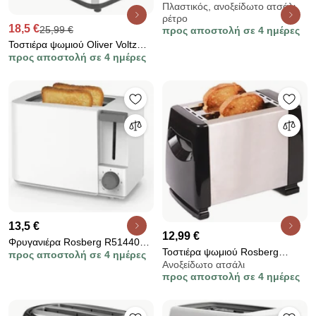
Πλαστικός, ανοξείδωτο ατσάλι,
TSF03PKEU, 2000 W, 4 φέτες, 6
ρέτρο
επίπεδα, Δίσκος για ψίχουλα,
18,5 €
25,99 €
προς αποστολή σε 4 ημέρες
Ενσωματωμένο καλώδιο,
Τοστιέρα ψωμιού Oliver Voltz
Ανοξείδωτο ατσάλι, Ροζ
προς αποστολή σε 4 ημέρες
OV51440I, 800W, 6 στάδια,
αυτοκεντρισμός, έλεγχος
ψησίματος, μαύρο/inox
13,5 €
12,99 €
Φρυγανιέρα Rosberg R51440F,
Τοστιέρα ψωμιού Rosberg
προς αποστολή σε 4 ημέρες
750W, 2 φρυγανιές, 6
Ανοξείδωτο ατσάλι
R51440AS, 750W, 2 φέτες,
διαφορετικοί βαθμοί έντασης
προς αποστολή σε 4 ημέρες
Ανοξείδωτο ατσάλι / μαύρο
φρυγανίσματος, Λευκό