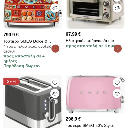
67,99 €
790,9 €
Ηλεκτρικός φούρνος Ariete
Τοστιέρα SMEG Dolce &
προς αποστολή σε 4 ημέρες
VINTAGE 3919/03, 800W, 10 l,
4 τόστ, πλαστικός, ανοξείδωτο
Gabbana Sicily is my Love!
ατσάλι
3 λειτουργίες, Μέχρι 230°C,
TSF01DGEU, 950 W, 2 φέτες, 6
προς αποστολή σε 4
Διπλό θερμικό γυαλί,
επίπεδα, Δοχείο για ψίχουλα,
ημέρες
Χρονοδιακόπτης 60 λεπτά,
Ενσωματωμένο καλώδιο,
Παράδοση δωρεάν
Μπεζ
Ανοξείδωτο ατσάλι, Πολύχρωμη
-29 %
296,9 €
Τοστιέρα SMEG 50's Style