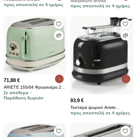
VINTAGE 0156/03, 1600W, 4
Ανοξείδωτο ατσάλι
VINTAGE 0156/05, 1600W, 4
προς αποστολή σε 4 ημέρες
προς αποστολή σε 4 ημέρες
φέτες, 3 λειτουργίες, 6 στάδια,
φέτες, 3 λειτουργίες, 6 στάδια,
αφαιρούμενος δίσκος ψίχας,
Αφαιρούμενος δίσκος ψίχας,
Μπεζ
Μπλε
71,88 €
ARIETE 155/04 Φρυγανιέρα 2
Σε απόθεμα
Θέσεων 810W Πράσινη
Παράδοση δωρεάν
93,9 €
Τοστιέρα ψωμιού Ariete
προς αποστολή σε 4 ημέρες
MODERNA 0149/02, 815W, 2
φέτες, 3 λειτουργίες, 6 στάδια,
Αφαιρούμενος δίσκος ψίχας,
Μαύρο