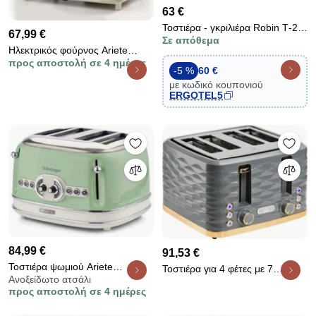
63 €
Τοστιέρα - γκριλιέρα Robin Τ-25-
67,99 €
Σε απόθεμα
12 1800W με αποσπώμενες
Ηλεκτρικός φούρνος Ariete
πλάκες για 2 τοστ
προς αποστολή σε 4 ημέρες
VINTAGE 3919/03, 800W, 10 l,
-5 %
60 €
3 λειτουργίες, Μέχρι 230°C,
με κωδικό κουπονιού
Διπλό θερμικό γυαλί,
ERGOTEL5
Χρονοδιακόπτης 60 λεπτά,
Μπεζ
84,99 €
91,53 €
Τοστιέρα ψωμιού Ariete
Τοστιέρα για 4 φέτες με 7
Ανοξείδωτο ατσάλι
VINTAGE 0156/04, 1600W, 4
επίπεδα ροδίσματος, λειτουργία
προς αποστολή σε 4 ημέρες
φέτες, 3 λειτουργίες, 6 στάδια,
προθέρμανσης/απόψυξης/
Αφαιρούμενος δίσκος ψίχας,
ακύρωσης υψηλής ανύψωσης,