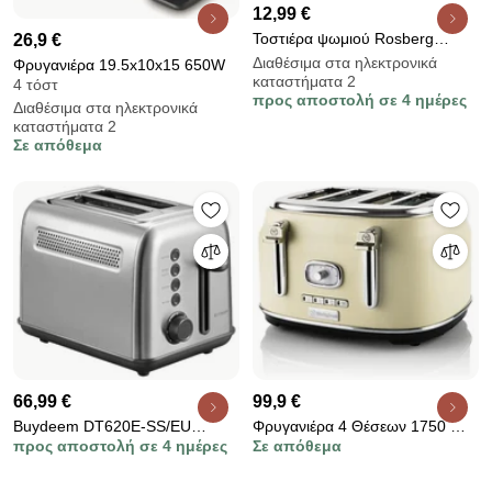
12,99 €
Τοστιέρα ψωμιού Rosberg
26,9 €
R51440GS, 700W, 2 φέτες, 6
Διαθέσιμα στα ηλεκτρονικά
Φρυγανιέρα 19.5x10x15 650W
καταστήματα 2
επίπεδα, Μη θερμαινόμενη
4 τόστ
προς αποστολή σε 4 ημέρες
εξωτερική επιφάνεια, Λευκό/γκρι
Διαθέσιμα στα ηλεκτρονικά
καταστήματα 2
Σε απόθεμα
66,99 €
99,9 €
Buydeem DT620E-SS/EU
Φρυγανιέρα 4 Θέσεων 1750 W
προς αποστολή σε 4 ημέρες
Σε απόθεμα
τοστιέρα ψωμιού, 900W, έως
Χρώματος Κρεμ Westinghouse
204C°, 7 προγράμματα, μεγάλα
WKTTB809WT WKTTB809WT
ανοίγματα, υψηλό pop-up, Inox