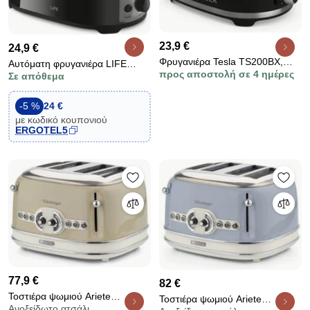
23,9 €
24,9 €
Φρυγανιέρα Tesla TS200BX,
Αυτόματη φρυγανιέρα LIFE
προς αποστολή σε 4 ημέρες
850W, 7 Ρυθμίσεις θερμοστάτη,
Σε απόθεμα
CRISPY BLACK 750W με 3
2 Θέσεις φρυγανίσματος,
πλήκτρα ελέγχου για απόψυξη,
Αυτόματο κεντράρισμα,
αναθέρμανση &amp; διακοπή
-5 %
24 €
Απόψυξη, Μαύρο χρώμα
με κωδικό κουπονιού
ERGOTEL5
77,9 €
82 €
Τοστιέρα ψωμιού Ariete
Τοστιέρα ψωμιού Ariete
Ανοξείδωτο ατσάλι