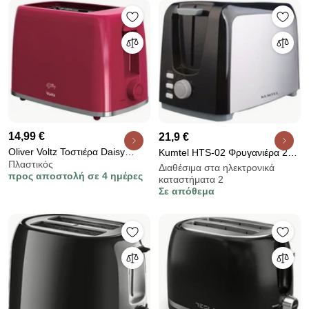
Πράσινο
εμφάνιση γκρι κυμάτων
14,99 €
21,9 €
Oliver Voltz Τοστιέρα Daisy
Kumtel HTS-02 Φρυγανιέρα 2
Πλαστικός
OV51440W, 700W, 2 φέτες, 6
Θέσεων 750W Μαύρη
Διαθέσιμα στα ηλεκτρονικά
προς αποστολή σε 4 ημέρες
επίπεδα, αφαιρούμενος δίσκος
καταστήματα 2
Σε απόθεμα
ψίχας, κόκκινο