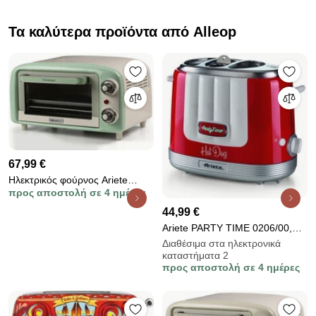
Τα καλύτερα προϊόντα από Alleop
67,99 €
Ηλεκτρικός φούρνος Ariete
προς αποστολή σε 4 ημέρες
VINTAGE 3919/04, 800W, 10 l,
3 λειτουργίες, Μέχρι 230°C,
44,99 €
Διπλό θερμικό γυαλί,
Ariete PARTY TIME 0206/00,
Χρονοδιακόπτης 60 λεπτά,
650W, 4 διαμερίσματα, 5 στάδια,
Διαθέσιμα στα ηλεκτρονικά
Πράσινο
καταστήματα 2
λειτουργία Stop, Κόκκινο
προς αποστολή σε 4 ημέρες