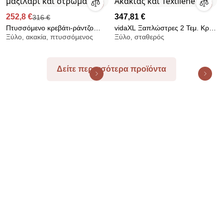
252,8 €
347,81 €
316 €
Πτυσσόμενο κρεβάτι-ράντζο
vidaXL Ξαπλώστρες 2 Τεμ. Κρεμ
Ξύλο, ακακία, πτυσσόμενος
Ξύλο, σταθερός
Foldus, με μαξιλάρι και στρώμα
από Μασίφ Ξύλο Ακακίας και
Textilene
Δείτε περισσότερα προϊόντα