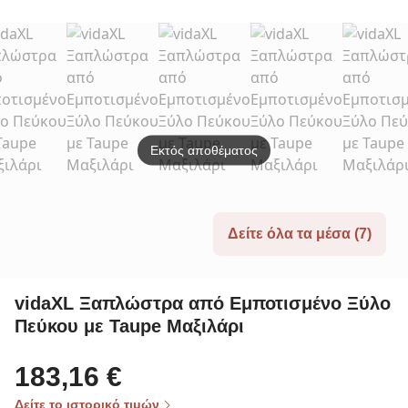
Ατόμω
Ύφασμα
διάστ.194.5000
από 
x 69.0000 x
Ξύλο 
91.0000
&amp;
Εκτός αποθέματος
Δείτε όλα τα μέσα (7)
vidaXL Ξαπλώστρα από Εμποτισμένο Ξύλο
Πεύκου με Taupe Μαξιλάρι
183,16 €
Δείτε το ιστορικό τιμών