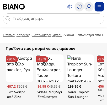
Μετάβαση στο περιεχόμενο
Πεδίο αναζήτησης
Μετάβαση στο υποσέλιδο
Έπιπλα
Καρέκλες
Ξαπλώστρες κήπου
VidaXL Ξαπλώστρα από Εμπ
Προϊόντα που μπορεί να σας αρέσουν
-20 %
-19 %
-9 %
487,2 €
609 €
36,98 €
45,66 €
199,95 €
456,6
501,4
Ξαπλώστρα
vidaXL Μαξιλάρι
Nardi Tropico*
vidaX
από ξύλο
Ξαπλώστρας
Sun-Lounger
Ξαπλ
ακακίας, Pya
Taupe
Tortora metax-
Κήπο
200x50x4 εκ.
01-00-1679