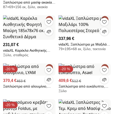
70 x 75 εκ συνθετικό ρατάν
Ξαπλώστρα από μασίφ ακακία,
87×69×156 εκ, ξύλο, ακακία
ύφασμα με γραφικό μοτίβο,
SONGE VERT
337,96 €
vidaXL Ξαπλώστρα με Μαξιλάρι
231,07 €
79×195×68 εκ, ξύλο, τεκτονία
100% Πολυεστέρας Στερεό Τίκε
vidaXL Καρέκλα Αισθητικής
Ξύλο, σταθερός
Φορητή Μαύρη 185x78x76 εκ.
Συνθετικό Δέρμα
-20 %
-20 %
370,4 €
409,6 €
463 €
512 €
Ξαπλώστρα από αλουμίνιο,
Ξαπλώστρα από ευκάλυπτο,
Ξύλο
LYAM
Asael
-20 %