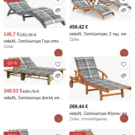
459,42 €
vidaXL Ξαπλώστρες 2 τεμ. από
146,7 €
192,36 €
Ξύλο
Μασίφ Ξύλο Ακακίας με Τραπέζι
vidaXL Ξαπλώστρα Γκρι από
&amp; Μαξιλάρια
Ξύλο
Μασίφ Ξύλο Ακακίας με
Μαξιλάρι
-23 %
348,53 €
449,79 €
vidaXL Ξαπλώστρα Διπλή από
Μπαμπού με Μαξιλάρια
269,44 €
vidaXL Ξαπλώστρα Κήπου από
Ξύλο, πτυσσόμενος
Μασίφ Ξύλο Ακακίας με
Μαξιλάρι