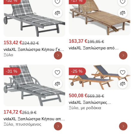
-32 %
-17 %
163,37 €
195,85 €
153,42 €
224,82 €
vidaXL Ξαπλώστρα από
vidaXL Ξαπλώστρα Κήπου Γκρι
Μπαμπού
Ξύλο
από Μασίφ Ξύλο Ακακίας με
Μαξιλάρι
-31 %
-25 %
500,08 €
669,38 €
vidaXL Ξαπλώστρες
Ξύλο, με ροδάκια
Πτυσσόμενες 2 τεμ. από Μασίφ
174,72 €
251,9 €
Teak/Textilene με Ρόδες
vidaXL Ξαπλώστρα Κήπου από
Ξύλο, πτυσσόμενος
Μασίφ Ξύλο Ακακίας με
Μαξιλάρι