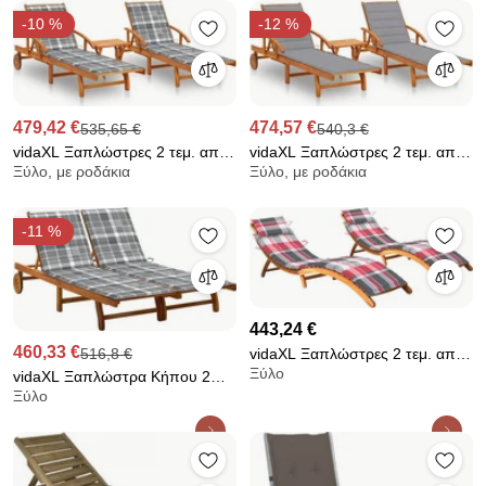
-10 %
-12 %
479,42 €
474,57 €
535,65 €
540,3 €
vidaXL Ξαπλώστρες 2 τεμ. από
vidaXL Ξαπλώστρες 2 τεμ. από
Ξύλο, με ροδάκια
Ξύλο, με ροδάκια
Μασίφ Ξύλο Ακακίας με Τραπέζι
Μασίφ Ξύλο Ακακίας με Τραπέζι
&amp; Μαξιλάρια
&amp; Μαξιλάρια
-11 %
443,24 €
460,33 €
516,8 €
vidaXL Ξαπλώστρες 2 τεμ. από
Ξύλο
Μασίφ Ξύλο Ακακίας με
vidaXL Ξαπλώστρα Κήπου 2
Ξύλο
Μαξιλάρια
Ατόμων από Μασίφ Ξύλο
Ακακίας με Μαξιλάρια