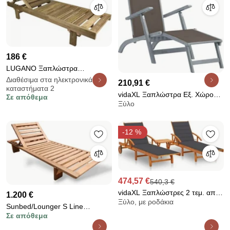
186 €
LUGANO Ξαπλώστρα
Εμποτισμού Pine Απόχρωση
Διαθέσιμα στα ηλεκτρονικά
210,91 €
καταστήματα 2
Φυσικό Ε228
vidaXL Ξαπλώστρα Εξ. Χώρου
Σε απόθεμα
Ξύλο
με Υποπόδιο Μασίφ Ξύλο
Ακακίας &amp; Μαξιλάρι
-12 %
474,57 €
540,3 €
vidaXL Ξαπλώστρες 2 τεμ. από
1.200 €
Ξύλο, με ροδάκια
Μασίφ Ξύλο Ακακίας με Τραπέζι
Sunbed/Lounger S Line
&amp; Μαξιλάρια
Σε απόθεμα
200x75x35 Ξαπλώστρα S4752-
00N3