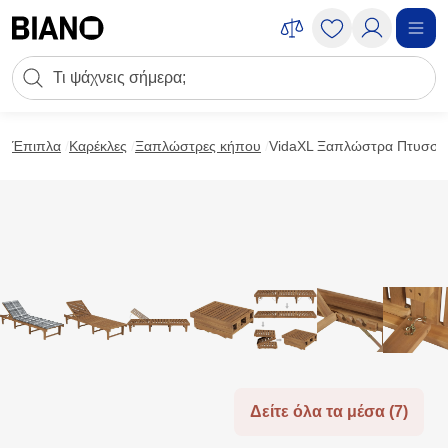
Μετάβαση στο περιεχόμενο
Πεδίο αναζήτησης
Μετάβαση στο υποσέλιδο
Έπιπλα
Καρέκλες
Ξαπλώστρες κήπου
VidaXL Ξαπλώστρα Πτυσσόμ
Δείτε όλα τα μέσα (7)