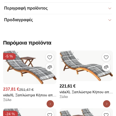
Περιγραφή προϊόντος
Προδιαγραφές
Παρόμοια προϊόντα
-5 %
221,61 €
237,81 €
251,47 €
vidaXL Ξαπλώστρα Κήπου από
vidaXL Ξαπλώστρα Κήπου από
Ξύλο
Μασίφ Ξύλο Ακακίας με
Ξύλο
Μασίφ Ξύλο Ακακίας με
Μαξιλάρι
Τραπεζάκι &amp; Μαξιλάρι
-24 %