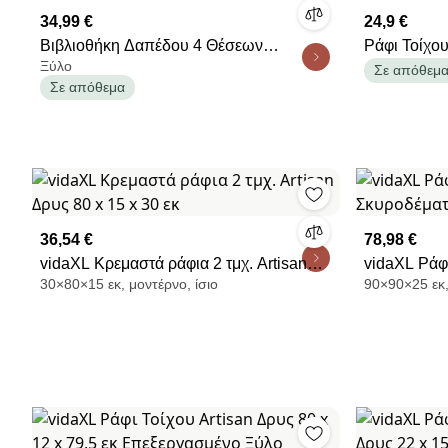
34,99 €
24,9 €
Βιβλιοθήκη Δαπέδου 4 Θέσεων
Ράφι Τοίχο
Ξύλο
(67.5x32x67.5) F-V Box Mix Nat 138908
Σε απόθεμ
Σε απόθεμα
36,54 €
78,98 €
vidaXL Κρεμαστά ράφια 2 τμχ. Artisan
vidaXL Ράφ
30×80×15 εκ, μοντέρνο, ίσιο
90×90×25 εκ,
Δρυς 80 x 15 x 30 εκ
90 x 25 x 90