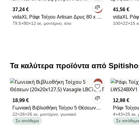
37,24 €
41,56 €
vidaXL Ράφι Τοίχου Artisan Δρυς 80 x 12
vidaXL Ράφι
79,5×80×12 εκ, μοντέρνο, ίσιο
100×22×15 εκ
x 79,5 εκ Επεξεργασμένο Ξύλο
22 x 15 x 1
Τα καλύτερα προϊόντα από Spitish
18,99 €
12,98 €
Γωνιακή Βιβλιοθήκη Τοίχου 5 Θέσεων
Ράφι Τοίχου
22×26×26 εκ, μοντέρνο, γωνιακό
4×43×25 εκ, 
(20x20x127.5) Vasagle LBC72WT
LWS24BXV
Σε απόθεμα
Σε απόθεμ