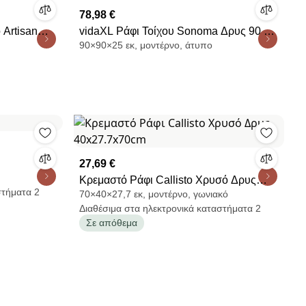
78,98 €
 Artisan
vidaXL Ράφι Τοίχου Sonoma Δρυς 90 x
90×90×25 εκ, μοντέρνο, άτυπο
25 x 90 εκ. Επεξεργασμένο Ξύλο
27,69 €
Κρεμαστό Ράφι Callisto Χρυσό Δρυς
στήματα 2
70×40×27,7 εκ, μοντέρνο, γωνιακό
40x27.7x70cm
Διαθέσιμα στα ηλεκτρονικά καταστήματα 2
Σε απόθεμα