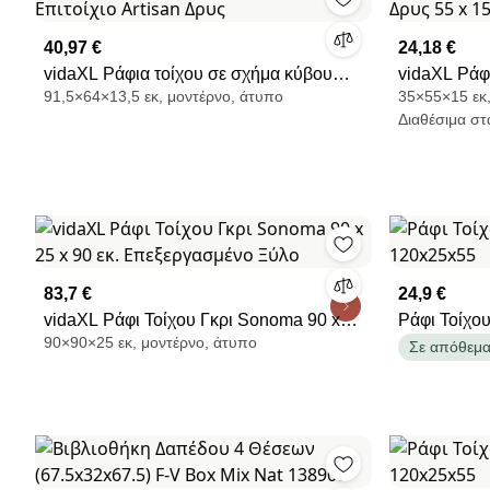
40,97 €
24,18 €
vidaXL Ράφια τοίχου σε σχήμα κύβου
vidaXL Ράφι
91,5×64×13,5 εκ, μοντέρνο, άτυπο
35×55×15 εκ,
Επιτοίχιο Artisan Δρυς
Δρυς 55 x 1
Διαθέσιμα στ
83,7 €
24,9 €
vidaXL Ράφι Τοίχου Γκρι Sonoma 90 x
Ράφι Τοίχο
90×90×25 εκ, μοντέρνο, άτυπο
25 x 90 εκ. Επεξεργασμένο Ξύλο
120x25x55
Σε απόθεμ