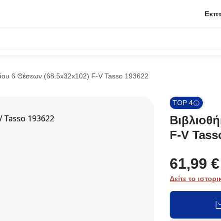
Εκπτ
δου 6 Θέσεων (68.5x32x102) F-V Tasso 193622
TOP 4
Βιβλιοθή
F-V Tass
61,99 €
Δείτε το ιστορι