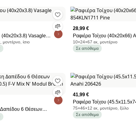
28,99 €
 (40x20x3.8) Vasagle
Ραφιέρα Τοίχου (40x20x66) A
, μοντέρνο, ίσιο
10×24×67 εκ, μοντέρνο
V1
854KLN1711 Pine
α
Σε απόθεμα
41,99 €
Ραφιέρα Τοίχου (45.5x11.5x7
75×46×12 εκ, μοντέρνο, ξύλο
 Δαπέδου 6 Θέσεων
Anahi 206426
Σε απόθεμα
00.5) F-V Mix N' Modul Brown
α