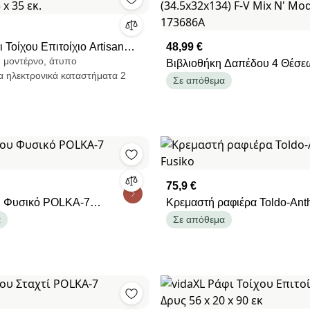
 Τοίχου Επιτοίχιο Artisan
48,99 €
 μοντέρνο, άτυπο
5 x 35 εκ.
Βιβλιοθήκη Δαπέδου 4 Θέσε
α ηλεκτρονικά καταστήματα 2
(34.5x32x134) F-V Mix N' Mo
Σε απόθεμα
173686A
75,9 €
υ Φυσικό POLKA-7
Κρεμαστή ραφιέρα Toldo-Anth
Fusiko
α
Σε απόθεμα