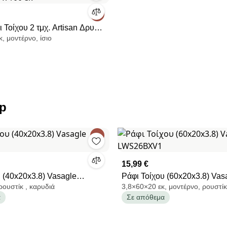
 Τοίχου 2 τμχ. Artisan Δρυς
, μοντέρνο, ίσιο
00 εκ
op
15,99 €
 (40x20x3.8) Vasagle
Ράφι Τοίχου (60x20x3.8) Vas
ρουστίκ , καρυδιά
3,8×60×20 εκ, μοντέρνο, ρουστίκ
1
LWS26BXV1
α
Σε απόθεμα