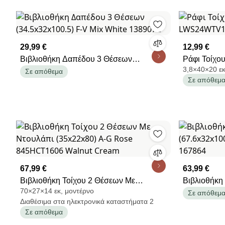
29,99 €
12,99 €
Βιβλιοθήκη Δαπέδου 3 Θέσεων
Ράφι Τοίχου
3,8×40×20 εκ
(34.5x32x100.5) F-V Mix White 138907C
LWS24WT
Σε απόθεμα
Σε απόθεμ
67,99 €
63,99 €
Βιβλιοθήκη Τοίχου 2 Θέσεων Με
Βιβλιοθήκη
70×27×14 εκ, μοντέρνο
Ντουλάπι (35x22x80) A-G Rose
(67.6x32x1
Σε απόθεμ
Διαθέσιμα στα ηλεκτρονικά καταστήματα 2
845HCT1606 Walnut Cream
167864
Σε απόθεμα