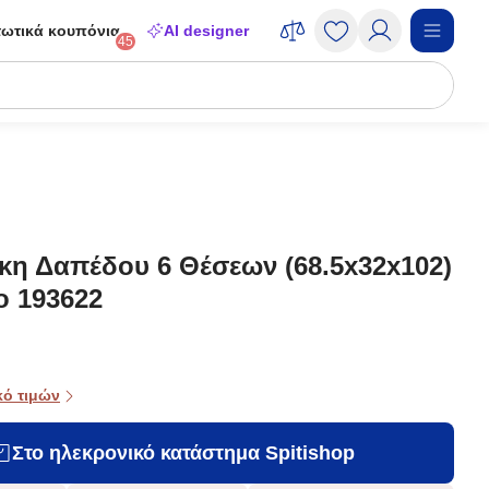
ωτικά κουπόνια
AI designer
45
κη Δαπέδου 6 Θέσεων (68.5x32x102)
o 193622
κό τιμών
Στο ηλεκρονικό κατάστημα Spitishop