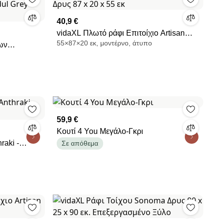
40,9 €
vidaXL Πλωτό ράφι Επιτοίχιο Artisan
55×87×20 εκ, μοντέρνο, άτυπο
ων
Δρυς 87 x 20 x 55 εκ
dul Grey
59,9 €
Κουτί 4 You Μεγάλο-Γκρι
raki -
Σε απόθεμα