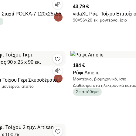
43,79 €
υ Σταχτί POLKA-7 120x25x55
vidaXL Ράφι Τοίχου Επιτοίχιο
90×56×20 εκ, μοντέρνο, ίσιο
Δρυς 56 x 20 x 90 εκ
α
184 €
Ράφι Amelie
Μοντέρνο, βιομηχανικό, ίσιο
ι Τοίχου Γκρι Σκυροδέματος
Διαθέσιμα στα ηλεκτρονικά κατα
 μοντέρνο, άτυπο
 εκ.
Σε απόθεμα