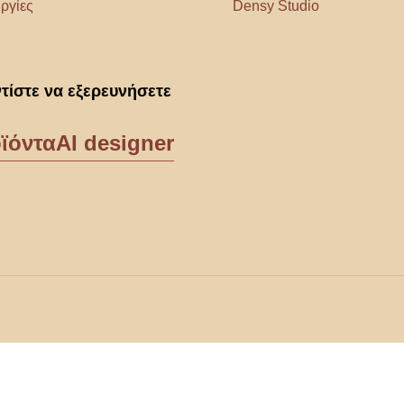
ργίες
Densy Studio
τίστε να εξερευνήσετε
ϊόντα
AI designer