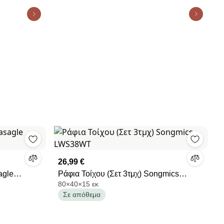
26,99 €
agle
Ράφια Τοίχου (Σετ 3τμχ) Songmics
80×40×15 εκ
LWS38WT
Σε απόθεμα