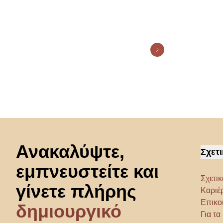
Μετάβαση στην αρχή
Ανακαλύψτε,
Σχετι
εμπνευστείτε και
Σχετικ
γίνετε πλήρης
Καριέ
Επικο
δημιουργικό
Για τ