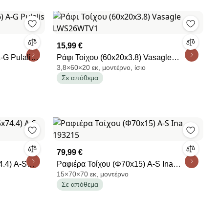
15,99 €
-G Pulalis
Ράφι Τοίχου (60x20x3.8) Vasagle
3,8×60×20 εκ, μοντέρνο, ίσιο
LWS26WTV1
Σε απόθεμα
79,99 €
4.4) A-S
Ραφιέρα Τοίχου (Φ70x15) A-S Ina
15×70×70 εκ, μοντέρνο
193215
Σε απόθεμα